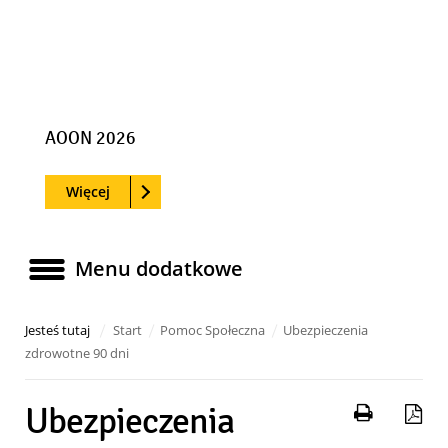
Poprzedni slajd
Nast
AOON 2026
Czytaj
o: AOON 2026
Więcej
Menu dodatkowe
Menu dodatkowe
Jesteś tutaj
Start
Pomoc Społeczna
Ubezpieczenia
zdrowotne 90 dni
Drukuj 
Za
Ubezpieczenia