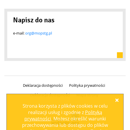
Napisz do nas
e-mail:
org@mopstg.pl
Deklaracja dostępności
Polityka prywatności
Deklaracja dostępności
Mapa strony
Zamk
Strona korzysta z plików
cookies
w celu
realizacji usług i zgodnie z
Polityką
prywatności
. Możesz określić warunki
przechowywania lub dostępu do plików