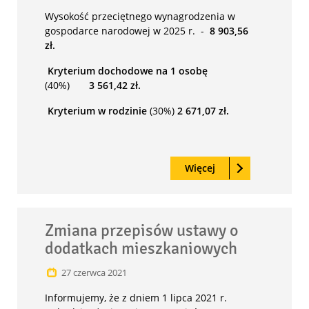
Wysokość przeciętnego wynagrodzenia w
gospodarce narodowej w 2025 r. -
8 903,56
zł.
Kryterium dochodowe na 1 osobę
(40%)
3 561,42 zł.
Kryterium w rodzinie
(30%)
2 671,07 zł.
Czytaj
o: Zmiana kryteriu
Więcej
Zmiana przepisów ustawy o
wyróżnio
dodatkach mieszkaniowych
27
czerwca
2021
Informujemy, że z dniem 1 lipca 2021 r.