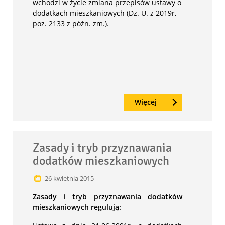
wchodzi w życie zmiana przepisów ustawy o
dodatkach mieszkaniowych (Dz. U. z 2019r,
poz. 2133 z późn. zm.).
Czytaj
o: Zmiana przepisó
Więcej
Zasady i tryb przyznawania
wyróżnion
dodatków mieszkaniowych
26
kwietnia
2015
Zasady i tryb przyznawania dodatków
mieszkaniowych regulują: