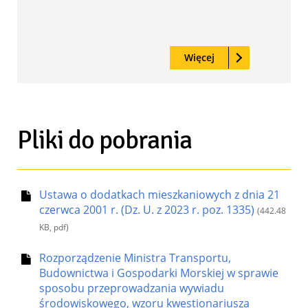
Czytaj
o: Zasady i tryb p
Więcej
Pliki do pobrania
Ustawa o dodatkach mieszkaniowych z dnia 21
czerwca 2001 r. (Dz. U. z 2023 r. poz. 1335)
(442.48
KB, pdf)
Rozporządzenie Ministra Transportu,
Budownictwa i Gospodarki Morskiej w sprawie
sposobu przeprowadzania wywiadu
środowiskowego, wzoru kwestionariusza