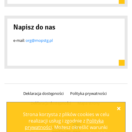
Napisz do nas
e-mail:
org@mopstg.pl
Deklaracja dostępności
Polityka prywatności
Deklaracja dostępności
Mapa strony
Zamk
Strona korzysta z plików
cookies
w celu
realizacji usług i zgodnie z
Polityką
prywatności
. Możesz określić warunki